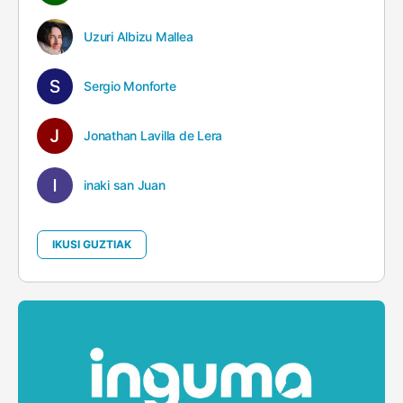
Uzuri Albizu Mallea
Sergio Monforte
Jonathan Lavilla de Lera
inaki san Juan
IKUSI GUZTIAK