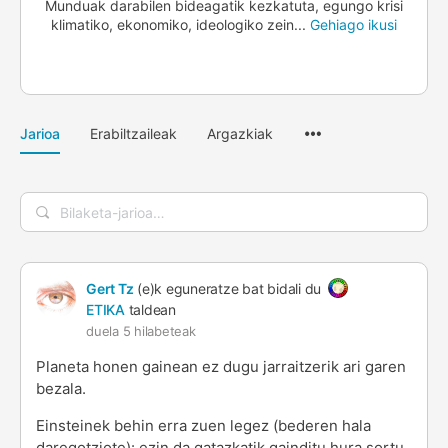
Munduak darabilen bideagatik kezkatuta, egungo krisi
klimatiko, ekonomiko, ideologiko zein...
Gehiago ikusi
Menuaren
Jarioa
Erabiltzaileak
Argazkiak
elementuak
Bilaketa-
jarioa…
Gert Tz
(e)k eguneratze bat bidali du
ETIKA
taldean
duela 5 hilabeteak
Planeta honen gainean ez dugu jarraitzerik ari garen
bezala.
Einsteinek behin erra zuen legez (bederen hala
daregotziote): ezin da gatazkatik gainditu hura sortu