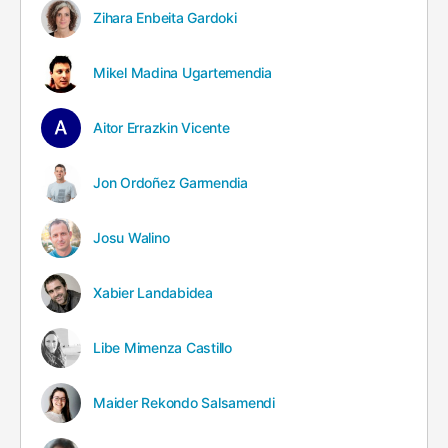
Zihara Enbeita Gardoki
Mikel Madina Ugartemendia
Aitor Errazkin Vicente
Jon Ordoñez Garmendia
Josu Walino
Xabier Landabidea
Libe Mimenza Castillo
Maider Rekondo Salsamendi