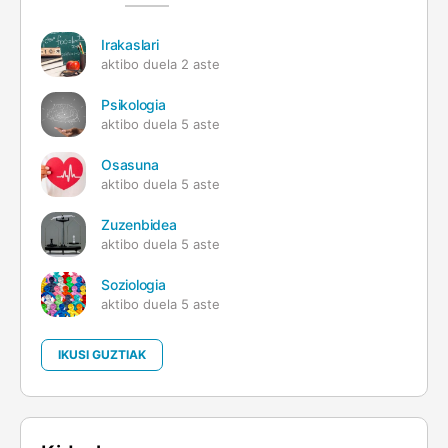
Irakaslari
aktibo duela 2 aste
Psikologia
aktibo duela 5 aste
Osasuna
aktibo duela 5 aste
Zuzenbidea
aktibo duela 5 aste
Soziologia
aktibo duela 5 aste
IKUSI GUZTIAK