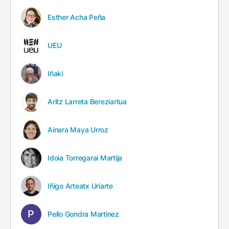
Esther Acha Peña
UEU
Iñaki
Aritz Larreta Bereziartua
Ainara Maya Urroz
Idoia Torregarai Martija
Iñigo Arteatx Uriarte
Pello Gondra Martinez