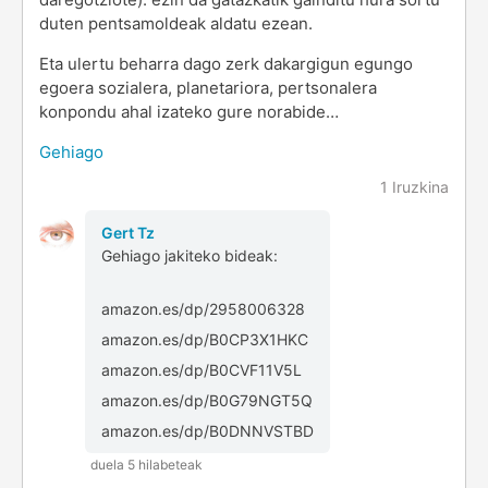
duten pentsamoldeak aldatu ezean.
Eta ulertu beharra dago zerk dakargigun egungo
egoera sozialera, planetariora, pertsonalera
konpondu ahal izateko gure norabide…
Gehiago
1 Iruzkina
Gert Tz
Gehiago jakiteko bideak:
amazon.es/dp/2958006328
amazon.es/dp/B0CP3X1HKC
amazon.es/dp/B0CVF11V5L
amazon.es/dp/B0G79NGT5Q
amazon.es/dp/B0DNNVSTBD
duela 5 hilabeteak