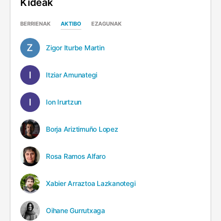
Kideak
BERRIENAK
AKTIBO
EZAGUNAK
Zigor Iturbe Martin
Itziar Amunategi
Ion Irurtzun
Borja Ariztimuño Lopez
Rosa Ramos Alfaro
Xabier Arraztoa Lazkanotegi
Oihane Gurrutxaga