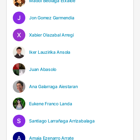
Maddi Bediaga Etxaide
Jon Gomez Garmendia
Xabier Olazabal Arregi
Iker Lauzirika Ansola
Juan Abasolo
Ana Galarraga Aiestaran
Eukene Franco Landa
Santiago Larrañaga Arrizabalaga
Amaia Ezenarro Arrate