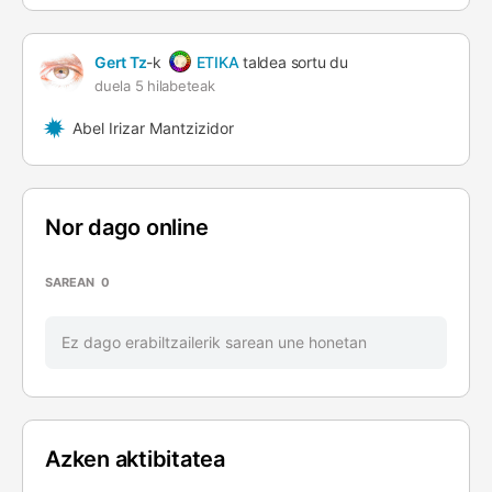
Gert Tz
-k
ETIKA
taldea sortu du
duela 5 hilabeteak
Abel Irizar Mantzizidor
Nor dago online
SAREAN
0
Ez dago erabiltzailerik sarean une honetan
Azken aktibitatea