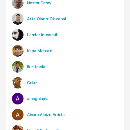
Nestor Garay
Aritz Olagoi Olazabal
Lander Intxausti
Kepa Matxain
Iker Iraola
Goiaz
amagoiapiar
Ainara Albizu Arrieta