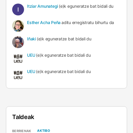
Itziar Amunategi
(e)k eguneratze bat bidali du
Esther Acha Peña
aditu erregistratu bihurtu da
Iñaki
(e)k eguneratze bat bidali du
UEU
(e)k eguneratze bat bidali du
UEU
(e)k eguneratze bat bidali du
Taldeak
AKTIBO
BERRIENAK