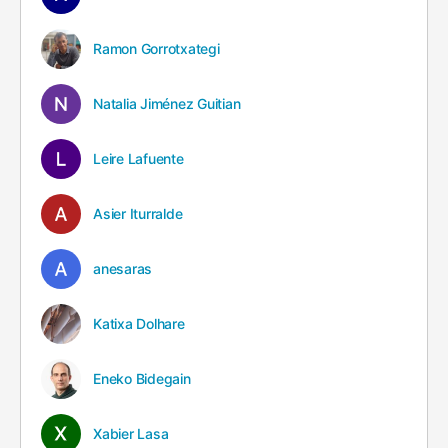
Ramon Gorrotxategi
Natalia Jiménez Guitian
Leire Lafuente
Asier Iturralde
anesaras
Katixa Dolhare
Eneko Bidegain
Xabier Lasa