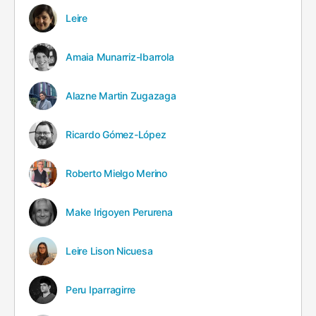
Leire
Amaia Munarriz-Ibarrola
Alazne Martin Zugazaga
Ricardo Gómez-López
Roberto Mielgo Merino
Make Irigoyen Perurena
Leire Lison Nicuesa
Peru Iparragirre