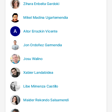
Zihara Enbeita Gardoki
Mikel Madina Ugartemendia
Aitor Errazkin Vicente
Jon Ordoñez Garmendia
Josu Walino
Xabier Landabidea
Libe Mimenza Castillo
Maider Rekondo Salsamendi