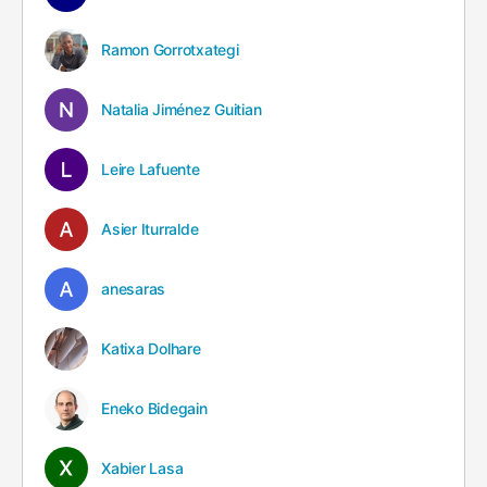
Ramon Gorrotxategi
Natalia Jiménez Guitian
Leire Lafuente
Asier Iturralde
anesaras
Katixa Dolhare
Eneko Bidegain
Xabier Lasa