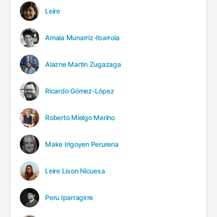
Leire
Amaia Munarriz-Ibarrola
Alazne Martin Zugazaga
Ricardo Gómez-López
Roberto Mielgo Merino
Make Irigoyen Perurena
Leire Lison Nicuesa
Peru Iparragirre