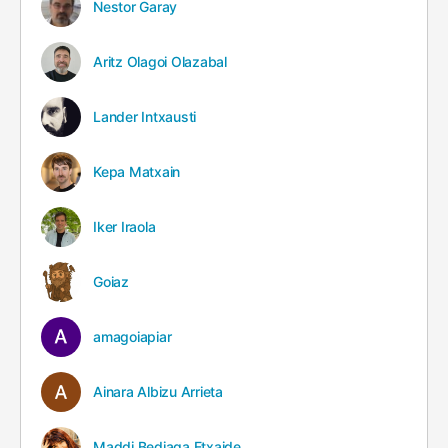
Nestor Garay
Aritz Olagoi Olazabal
Lander Intxausti
Kepa Matxain
Iker Iraola
Goiaz
amagoiapiar
Ainara Albizu Arrieta
Maddi Bediaga Etxaide