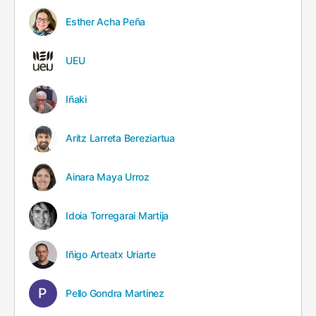
Esther Acha Peña
UEU
Iñaki
Aritz Larreta Bereziartua
Ainara Maya Urroz
Idoia Torregarai Martija
Iñigo Arteatx Uriarte
Pello Gondra Martinez