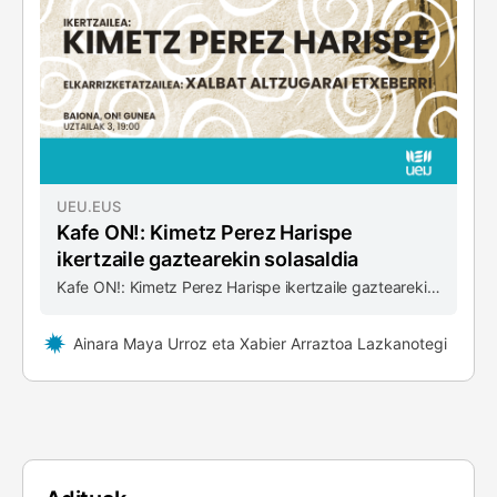
UEU.EUS
Kafe ON!: Kimetz Perez Harispe
ikertzaile gaztearekin solasaldia
Kafe ON!: Kimetz Perez Harispe ikertzaile gaztearekin solasaldia
Ainara Maya Urroz eta Xabier Arraztoa Lazkanotegi