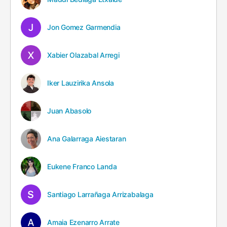
Jon Gomez Garmendia
Xabier Olazabal Arregi
Iker Lauzirika Ansola
Juan Abasolo
Ana Galarraga Aiestaran
Eukene Franco Landa
Santiago Larrañaga Arrizabalaga
Amaia Ezenarro Arrate