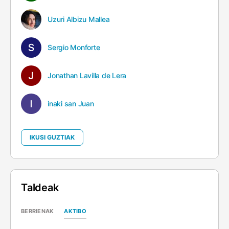
Uzuri Albizu Mallea
Sergio Monforte
Jonathan Lavilla de Lera
inaki san Juan
IKUSI GUZTIAK
Taldeak
AKTIBO
BERRIENAK