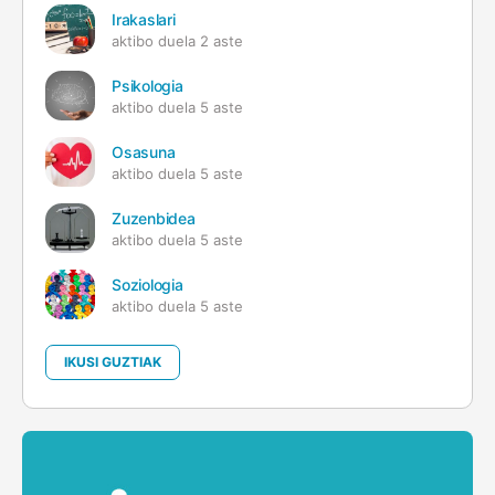
Irakaslari
aktibo duela 2 aste
Psikologia
aktibo duela 5 aste
Osasuna
aktibo duela 5 aste
Zuzenbidea
aktibo duela 5 aste
Soziologia
aktibo duela 5 aste
IKUSI GUZTIAK