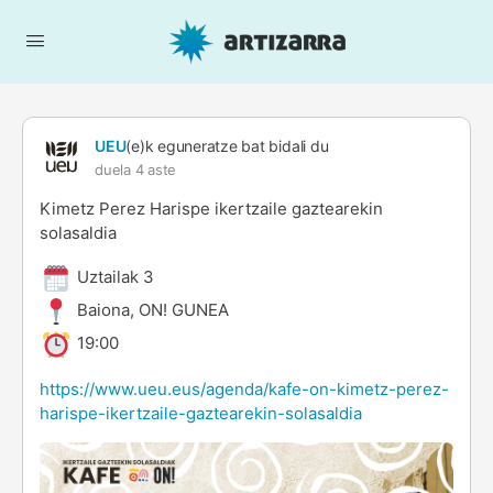
UEU
(e)k eguneratze bat bidali du
duela 4 aste
Kimetz Perez Harispe ikertzaile gaztearekin
solasaldia
Uztailak 3
Baiona, ON! GUNEA
19:00
https://www.ueu.eus/agenda/kafe-on-kimetz-perez-
harispe-ikertzaile-gaztearekin-solasaldia