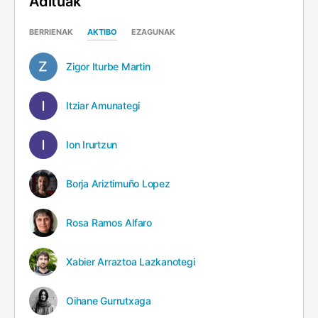
Adituak
BERRIENAK
AKTIBO
EZAGUNAK
Zigor Iturbe Martin
Itziar Amunategi
Ion Irurtzun
Borja Ariztimuño Lopez
Rosa Ramos Alfaro
Xabier Arraztoa Lazkanotegi
Oihane Gurrutxaga