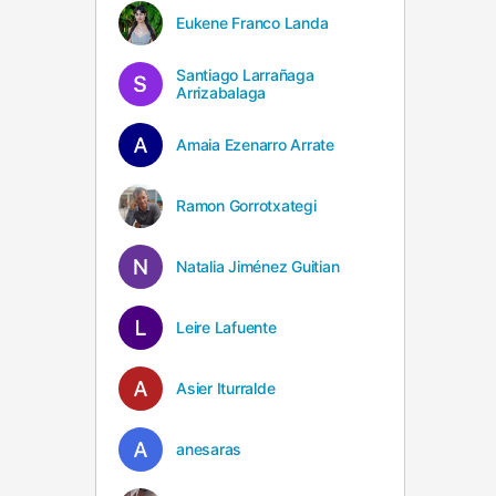
Eukene Franco Landa
Santiago Larrañaga
Arrizabalaga
Amaia Ezenarro Arrate
Ramon Gorrotxategi
Natalia Jiménez Guitian
Leire Lafuente
Asier Iturralde
anesaras