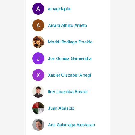
amagoiapiar
Ainara Albizu Arrieta
Maddi Bediaga Etxaide
Jon Gomez Garmendia
Xabier Olazabal Arregi
Iker Lauzirika Ansola
Juan Abasolo
Ana Galarraga Aiestaran