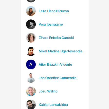
Leire Lison Nicuesa
Peru Iparragirre
Zihara Enbeita Gardoki
Mikel Madina Ugartemendia
Aitor Errazkin Vicente
Jon Ordoñez Garmendia
Josu Walino
Xabier Landabidea