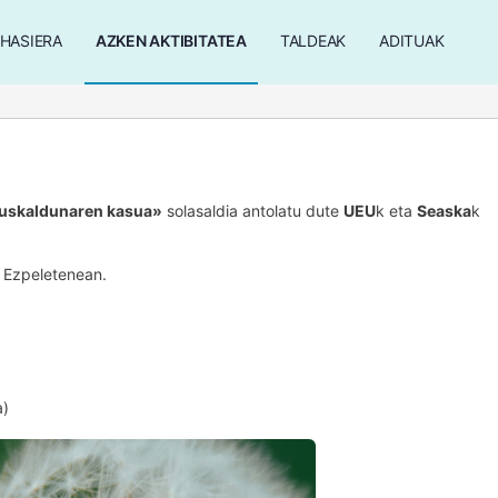
HASIERA
AZKEN AKTIBITATEA
TALDEAK
ADITUAK
euskaldunaren kasua»
solasaldia antolatu dute
UEU
k eta
Seaska
k
 Ezpeletenean.
a)