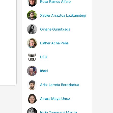
Rosa Ramos Alfaro
Xabier Arraztoa Lazkanotegi
Oihane Gurrutxaga
Esther Acha Peña
UEU
Iñaki
Aritz Larreta Bereziartua
Ainara Maya Urroz
Idoia Torregarai Martija