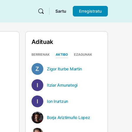
Sartu
Erregistratu
Adituak
BERRIENAK
AKTIBO
EZAGUNAK
Zigor Iturbe Martin
Itziar Amunategi
Ion Irurtzun
Borja Ariztimuño Lopez