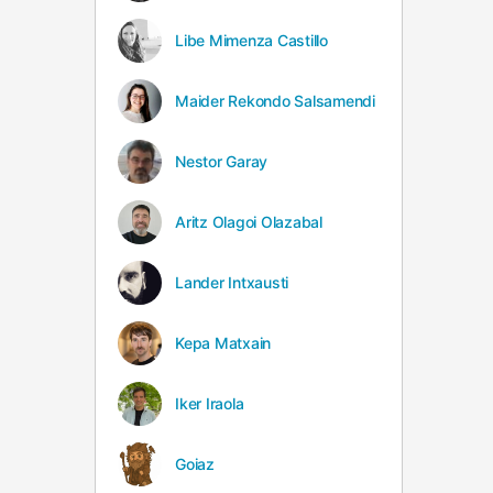
Libe Mimenza Castillo
Maider Rekondo Salsamendi
Nestor Garay
Aritz Olagoi Olazabal
Lander Intxausti
Kepa Matxain
Iker Iraola
Goiaz