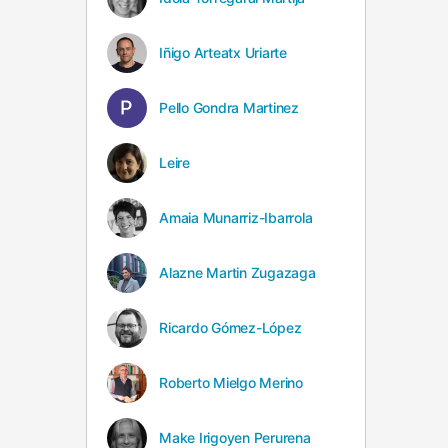
Iñigo Arteatx Uriarte
Pello Gondra Martinez
Leire
Amaia Munarriz-Ibarrola
Alazne Martin Zugazaga
Ricardo Gómez-López
Roberto Mielgo Merino
Make Irigoyen Perurena