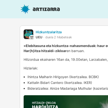
Hizkuntzalaritza
UEU
duela 2 hilabeteak
«Elebitasuna eta hizkuntza-nahasmenduak: haur 
Har(h)itza hitzaldi-zikloa
r
en barruan.
Hitzordua ekainaren 16an da, 19.00etan, Larzabalen,
Hizlariak:
Ihintza Malharin Hirigoyen (Ikertzailea. BCBK)
Kattalin Bidart Cantero (Ikertzailea. IKER)
Bideratzailea: Ainize Madariaga Muthular (kazetari