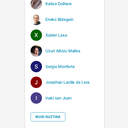
Katixa Dolhare
Eneko Bidegain
Xabier Lasa
Uzuri Albizu Mallea
Sergio Monforte
Jonathan Lavilla de Lera
inaki san Juan
IKUSI GUZTIAK