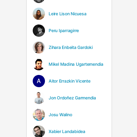
Leire Lison Nicuesa
Peru Iparragirre
Zihara Enbeita Gardoki
Mikel Madina Ugartemendia
Aitor Errazkin Vicente
Jon Ordoñez Garmendia
Josu Walino
Xabier Landabidea