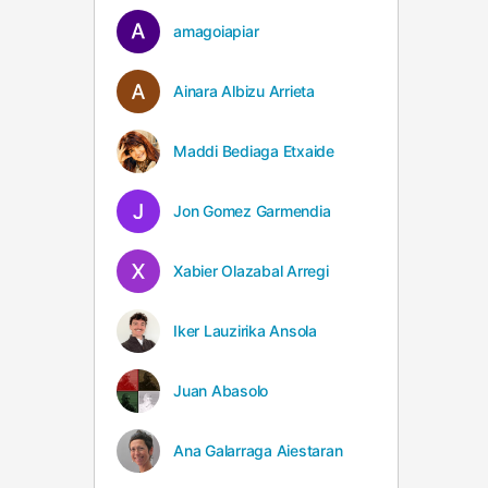
amagoiapiar
Ainara Albizu Arrieta
Maddi Bediaga Etxaide
Jon Gomez Garmendia
Xabier Olazabal Arregi
Iker Lauzirika Ansola
Juan Abasolo
Ana Galarraga Aiestaran