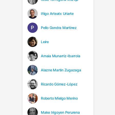
Iñigo Arteatx Uriarte
Pello Gondra Martinez
Leire
Amaia Munarriz-Ibarrola
Alazne Martin Zugazaga
Ricardo Gómez-López
Roberto Mielgo Merino
Make Irigoyen Perurena