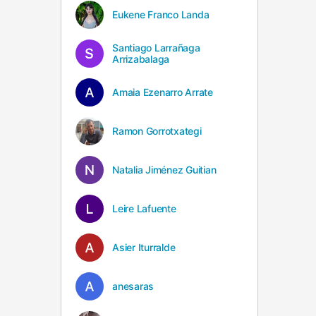
Eukene Franco Landa
Santiago Larrañaga
Arrizabalaga
Amaia Ezenarro Arrate
Ramon Gorrotxategi
Natalia Jiménez Guitian
Leire Lafuente
Asier Iturralde
anesaras