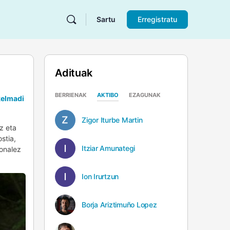
Sartu
Erregistratu
Adituak
BERRIENAK
AKTIBO
EZAGUNAK
elmadi
Zigor Iturbe Martin
z eta
stia,
Itziar Amunategi
ionalez
Ion Irurtzun
Borja Ariztimuño Lopez