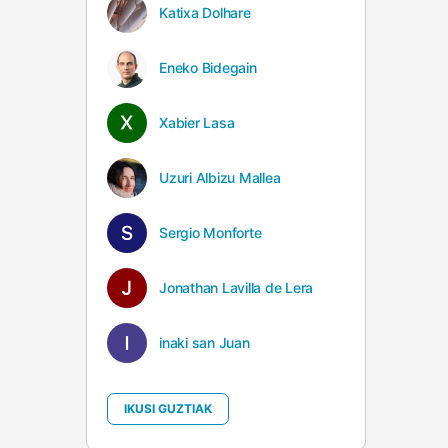
Katixa Dolhare
Eneko Bidegain
Xabier Lasa
Uzuri Albizu Mallea
Sergio Monforte
Jonathan Lavilla de Lera
inaki san Juan
IKUSI GUZTIAK