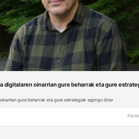
digitalaren oinarrian gure beharrak eta gure estrate
oinarrian gure beharrak eta gure estrategiak egongo dira»
Parte