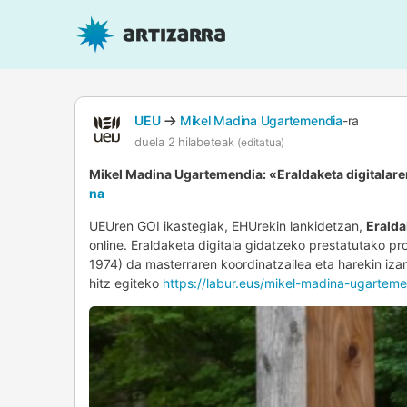
UEU
Mikel Madina Ugartemendia
-ra
duela 2 hilabeteak
(editatua)
Mikel Madina Ugartemendia: «Eraldaketa digitalare
na
UEUren GOI ikastegiak, EHUrekin lankidetzan,
Eralda
online. Eraldaketa digitala gidatzeko prestatutako p
1974) da masterraren koordinatzailea eta harekin izan
hitz egiteko
https://labur.eus/mikel-madina-ugartem