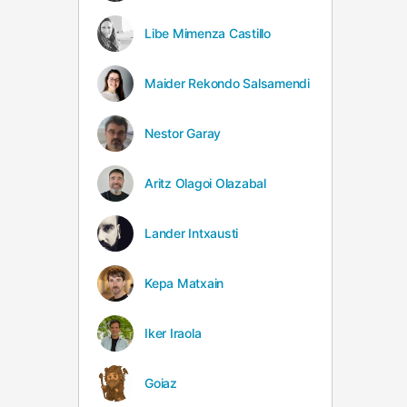
Libe Mimenza Castillo
Maider Rekondo Salsamendi
Nestor Garay
Aritz Olagoi Olazabal
Lander Intxausti
Kepa Matxain
Iker Iraola
Goiaz