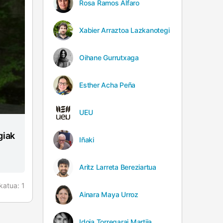
Rosa Ramos Alfaro
Xabier Arraztoa Lazkanotegi
Oihane Gurrutxaga
Esther Acha Peña
UEU
giak
Iñaki
Aritz Larreta Bereziartua
katua:
1
Ainara Maya Urroz
Idoia Torregarai Martija