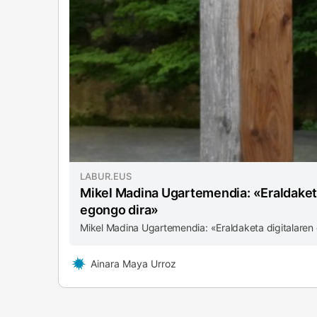
LABUR.EUS
Mikel Madina Ugartemendia: «Eraldaketa 
egongo dira»
Mikel Madina Ugartemendia: «Eraldaketa digitalaren 
Ainara Maya Urroz