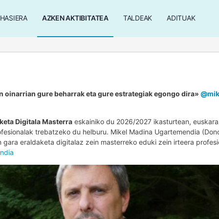
HASIERA
AZKEN AKTIBITATEA
TALDEAK
ADITUAK
n oinarrian gure beharrak eta gure estrategiak egongo dira»
@mik
keta Digitala Masterra
eskainiko du 2026/2027 ikasturtean, euskara
rofesionalak trebatzeko du helburu. Mikel Madina Ugartemendia (Dono
 gara eraldaketa digitalaz zein masterreko eduki zein irteera profes
endia