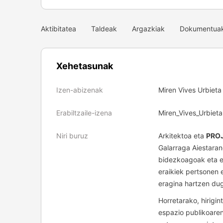
Aktibitatea
Taldeak
Argazkiak
Dokumentua
Xehetasunak
Izen-abizenak
Miren Vives Urbieta
Erabiltzaile-izena
Miren_Vives_Urbieta
Niri buruz
Arkitektoa eta
PRO
Galarraga Aiestaran
bidezkoagoak eta e
eraikiek pertsonen 
eragina hartzen dug
Horretarako, hirigin
espazio publikoare