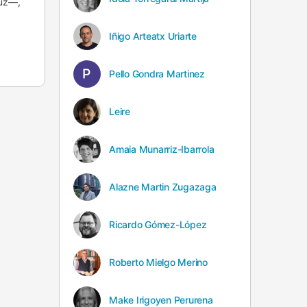
tuz—,
Iñigo Arteatx Uriarte
Pello Gondra Martinez
Leire
Amaia Munarriz-Ibarrola
Alazne Martin Zugazaga
Ricardo Gómez-López
Roberto Mielgo Merino
Make Irigoyen Perurena