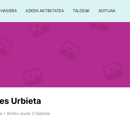
HASIERA
AZKEN AKTIBITATEA
TALDEAK
ADITUAK
es Urbieta
a
•
Aktibo duela 2 hilabete