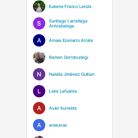
Eukene Franco Landa
Santiago Larrañaga
Arrizabalaga
Amaia Ezenarro Arrate
Ramon Gorrotxategi
Natalia Jiménez Guitian
Leire Lafuente
Asier Iturralde
anesaras