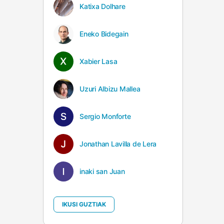
Katixa Dolhare
Eneko Bidegain
Xabier Lasa
Uzuri Albizu Mallea
Sergio Monforte
Jonathan Lavilla de Lera
inaki san Juan
IKUSI GUZTIAK