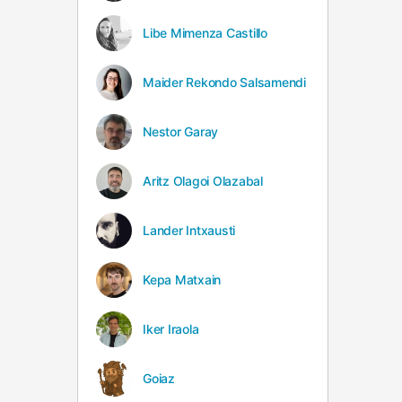
Libe Mimenza Castillo
Maider Rekondo Salsamendi
Nestor Garay
Aritz Olagoi Olazabal
Lander Intxausti
Kepa Matxain
Iker Iraola
Goiaz