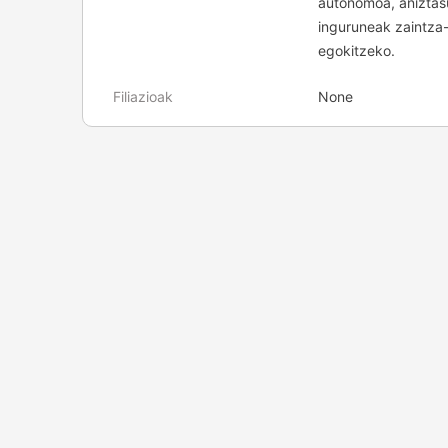
autonomoa, aniztas
inguruneak zaintza-l
egokitzeko.
Filiazioak
None