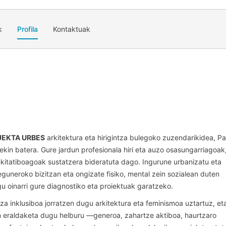
k
Profila
Kontaktuak
JEKTA URBES
arkitektura eta hirigintza bulegoko zuzendarikidea, Pa
ekin batera. Gure jardun profesionala hiri eta auzo osasungarriagoak
kitatiboagoak sustatzera bideratuta dago. Ingurune urbanizatu eta
eguneroko bizitzan eta ongizate fisiko, mental zein sozialean duten
u oinarri gure diagnostiko eta proiektuak garatzeko.
tza inklusiboa jorratzen dugu arkitektura eta feminismoa uztartuz, et
n eraldaketa dugu helburu —generoa, zahartze aktiboa, haurtzaro