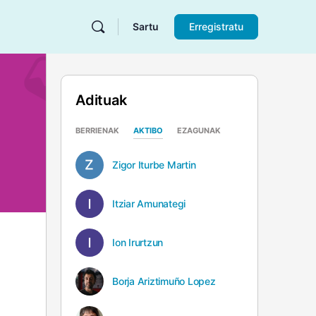
Sartu
Erregistratu
Adituak
BERRIENAK
AKTIBO
EZAGUNAK
Zigor Iturbe Martin
Itziar Amunategi
Ion Irurtzun
Borja Ariztimuño Lopez