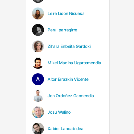
Leire Lison Nicuesa
Peru Iparragirre
Zihara Enbeita Gardoki
Mikel Madina Ugartemendia
Aitor Errazkin Vicente
Jon Ordoñez Garmendia
Josu Walino
Xabier Landabidea