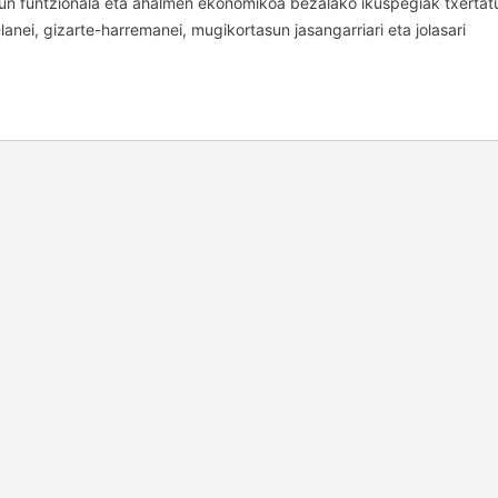
un funtzionala eta ahalmen ekonomikoa bezalako ikuspegiak txerta
anei, gizarte-harremanei, mugikortasun jasangarriari eta jolasari