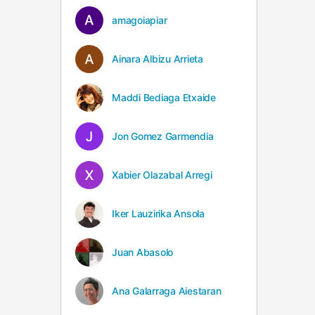
amagoiapiar
Ainara Albizu Arrieta
Maddi Bediaga Etxaide
Jon Gomez Garmendia
Xabier Olazabal Arregi
Iker Lauzirika Ansola
Juan Abasolo
Ana Galarraga Aiestaran