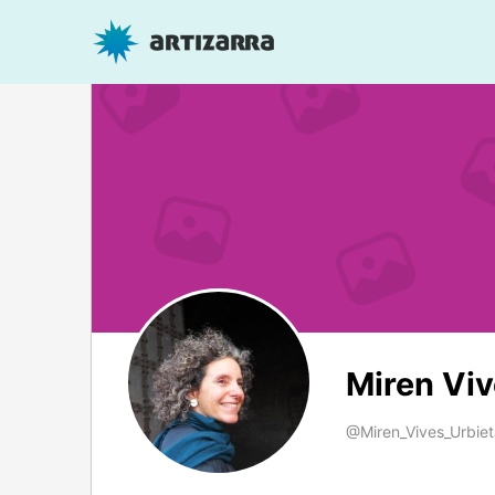
Miren Viv
@Miren_Vives_Urbiet