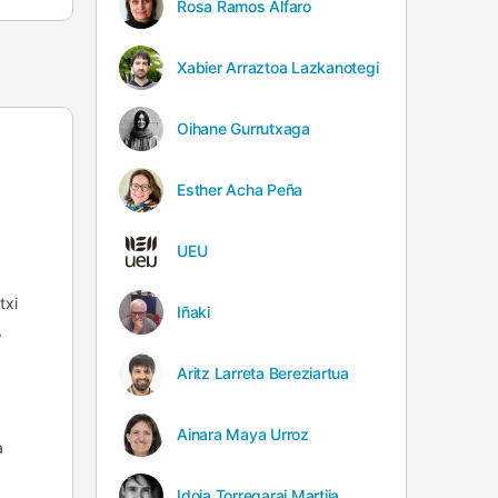
Rosa Ramos Alfaro
Xabier Arraztoa Lazkanotegi
Oihane Gurrutxaga
Esther Acha Peña
UEU
txi
Iñaki
,
Aritz Larreta Bereziartua
Ainara Maya Urroz
a
Idoia Torregarai Martija