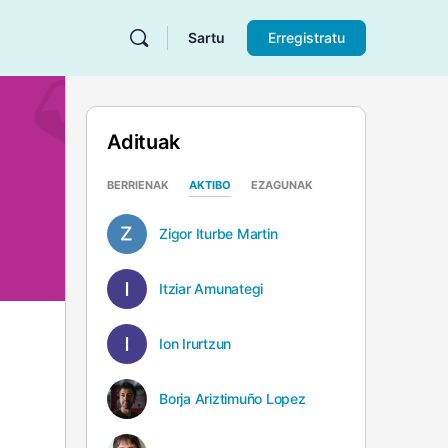
Sartu
Erregistratu
Adituak
BERRIENAK
AKTIBO
EZAGUNAK
Zigor Iturbe Martin
Itziar Amunategi
Ion Irurtzun
Borja Ariztimuño Lopez