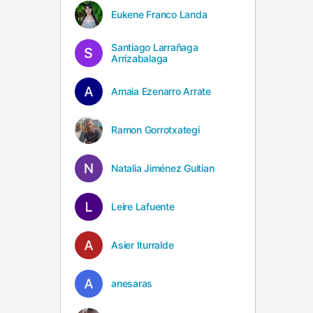
Eukene Franco Landa
Santiago Larrañaga
Arrizabalaga
Amaia Ezenarro Arrate
Ramon Gorrotxategi
Natalia Jiménez Guitian
Leire Lafuente
Asier Iturralde
anesaras