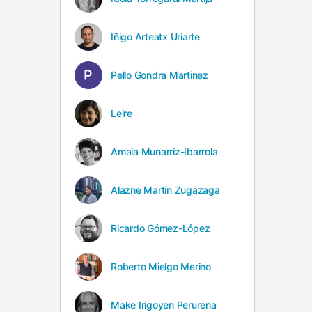
Iñigo Arteatx Uriarte
Pello Gondra Martinez
Leire
Amaia Munarriz-Ibarrola
Alazne Martin Zugazaga
Ricardo Gómez-López
Roberto Mielgo Merino
Make Irigoyen Perurena