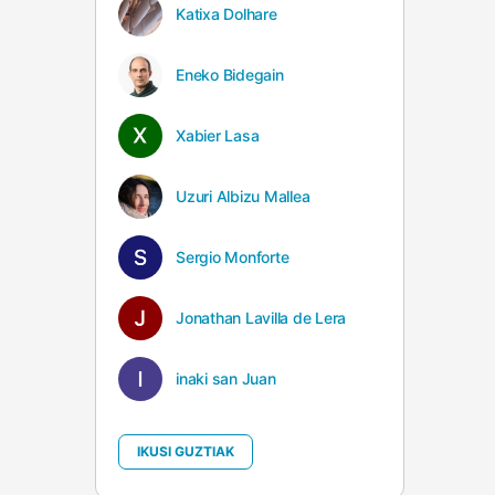
Katixa Dolhare
Eneko Bidegain
Xabier Lasa
Uzuri Albizu Mallea
Sergio Monforte
Jonathan Lavilla de Lera
inaki san Juan
IKUSI GUZTIAK