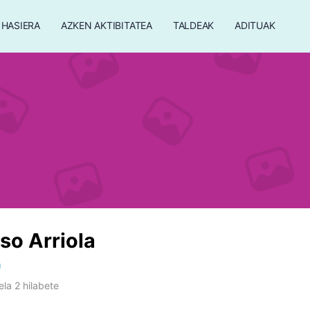
HASIERA
AZKEN AKTIBITATEA
TALDEAK
ADITUAK
aso Arriola
a
la 2 hilabete