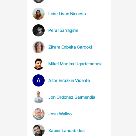
Leire Lison Nicuesa
Peru Iparragirre
Zihara Enbeita Gardoki
Mikel Madina Ugartemendia
Aitor Errazkin Vicente
Jon Ordoñez Garmendia
Josu Walino
Xabier Landabidea