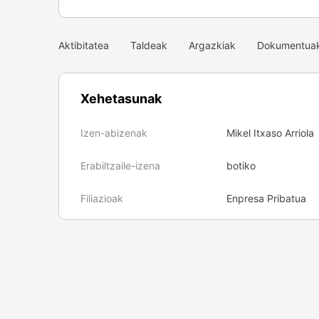
Aktibitatea
Taldeak
Argazkiak
Dokumentua
Xehetasunak
Izen-abizenak
Mikel Itxaso Arriola
Erabiltzaile-izena
botiko
Filiazioak
Enpresa Pribatua