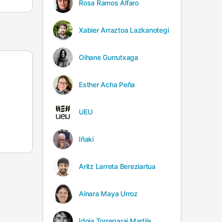
Rosa Ramos Alfaro
Xabier Arraztoa Lazkanotegi
Oihane Gurrutxaga
Esther Acha Peña
UEU
Iñaki
Aritz Larreta Bereziartua
Ainara Maya Urroz
Idoia Torregarai Martija