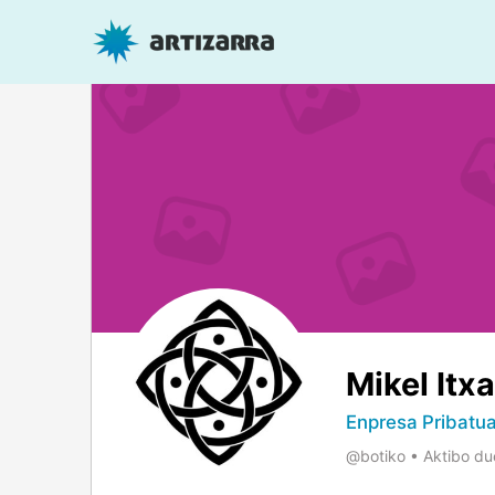
Mikel Itx
Enpresa Pribatu
@botiko
•
Aktibo due