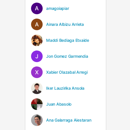
amagoiapiar
Ainara Albizu Arrieta
Maddi Bediaga Etxaide
Jon Gomez Garmendia
Xabier Olazabal Arregi
Iker Lauzirika Ansola
Juan Abasolo
Ana Galarraga Aiestaran