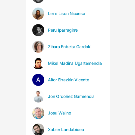
Leire Lison Nicuesa
Peru Iparragirre
Zihara Enbeita Gardoki
Mikel Madina Ugartemendia
Aitor Errazkin Vicente
Jon Ordoñez Garmendia
Josu Walino
Xabier Landabidea