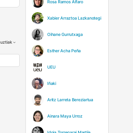
Rosa Ramos Alfaro
Xabier Arraztoa Lazkanotegi
Oihane Gurrutxaga
uztiak
Esther Acha Peña
UEU
Iñaki
Aritz Larreta Bereziartua
Ainara Maya Urroz
Idoia Torregarai Martija