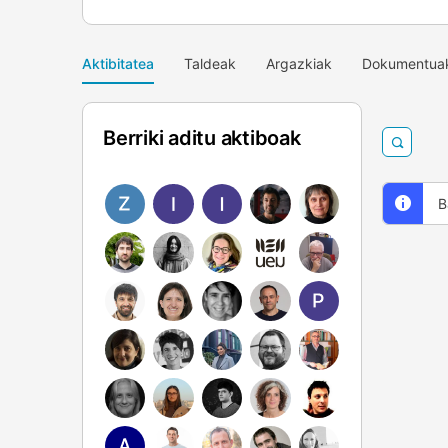
Aktibitatea
Taldeak
Argazkiak
Dokumentua
Berriki aditu aktiboak
eguner
guztia
B