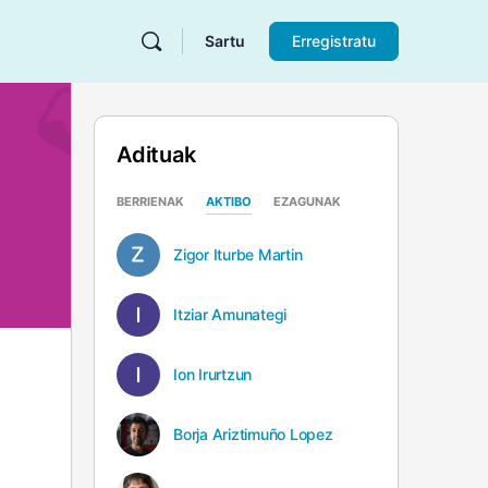
Sartu
Erregistratu
Adituak
BERRIENAK
AKTIBO
EZAGUNAK
Zigor Iturbe Martin
Itziar Amunategi
Ion Irurtzun
Borja Ariztimuño Lopez