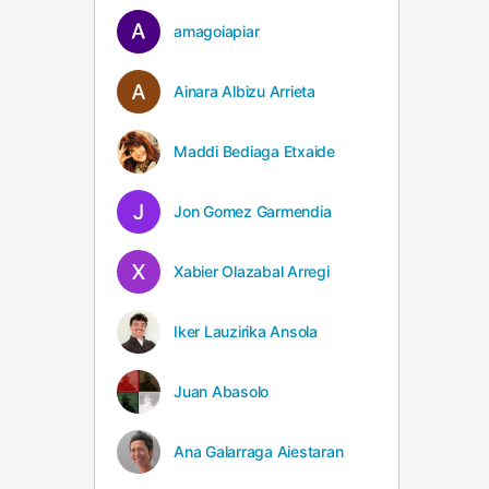
amagoiapiar
Ainara Albizu Arrieta
Maddi Bediaga Etxaide
Jon Gomez Garmendia
Xabier Olazabal Arregi
Iker Lauzirika Ansola
Juan Abasolo
Ana Galarraga Aiestaran