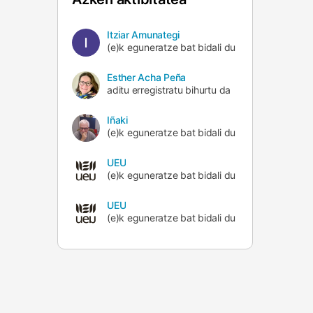
Itziar Amunategi
(e)k eguneratze bat bidali du
Esther Acha Peña
aditu erregistratu bihurtu da
Iñaki
(e)k eguneratze bat bidali du
UEU
(e)k eguneratze bat bidali du
UEU
(e)k eguneratze bat bidali du