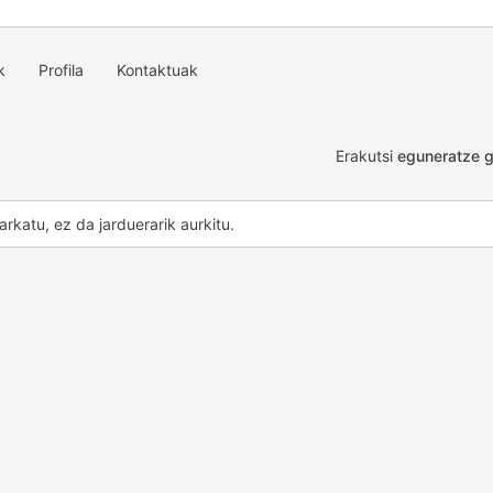
k
Profila
Kontaktuak
Erakutsi
eguneratze g
atze
k
arkatu, ez da jarduerarik aurkitu.