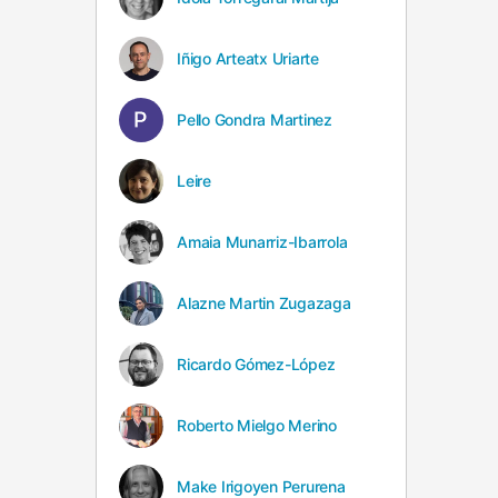
Iñigo Arteatx Uriarte
Pello Gondra Martinez
Leire
Amaia Munarriz-Ibarrola
Alazne Martin Zugazaga
Ricardo Gómez-López
Roberto Mielgo Merino
Make Irigoyen Perurena