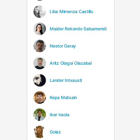
Libe Mimenza Castillo
Maider Rekondo Salsamendi
Nestor Garay
Aritz Olagoi Olazabal
Lander Intxausti
Kepa Matxain
Iker Iraola
Goiaz