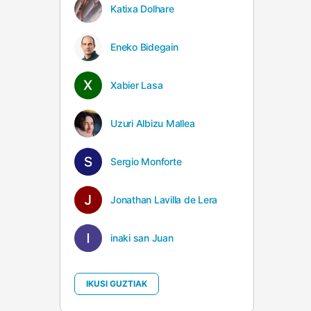
Katixa Dolhare
Eneko Bidegain
Xabier Lasa
Uzuri Albizu Mallea
Sergio Monforte
Jonathan Lavilla de Lera
inaki san Juan
IKUSI GUZTIAK