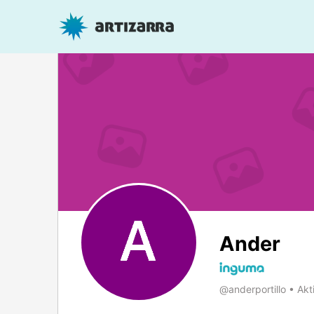
Ander
@anderportillo
•
Akti