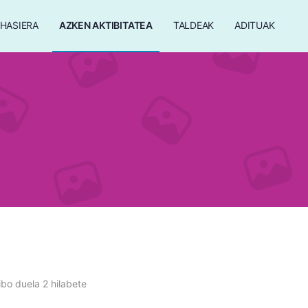
HASIERA
AZKEN AKTIBITATEA
TALDEAK
ADITUAK
bo duela 2 hilabete