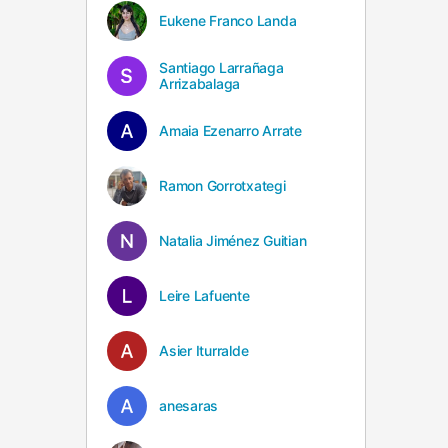
Eukene Franco Landa
Santiago Larrañaga
Arrizabalaga
Amaia Ezenarro Arrate
Ramon Gorrotxategi
Natalia Jiménez Guitian
Leire Lafuente
Asier Iturralde
anesaras