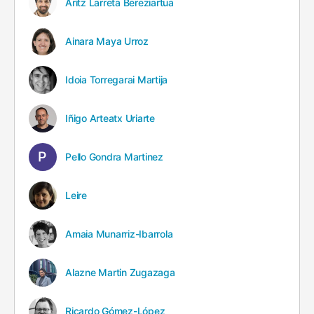
Aritz Larreta Bereziartua
Ainara Maya Urroz
Idoia Torregarai Martija
Iñigo Arteatx Uriarte
Pello Gondra Martinez
Leire
Amaia Munarriz-Ibarrola
Alazne Martin Zugazaga
Ricardo Gómez-López