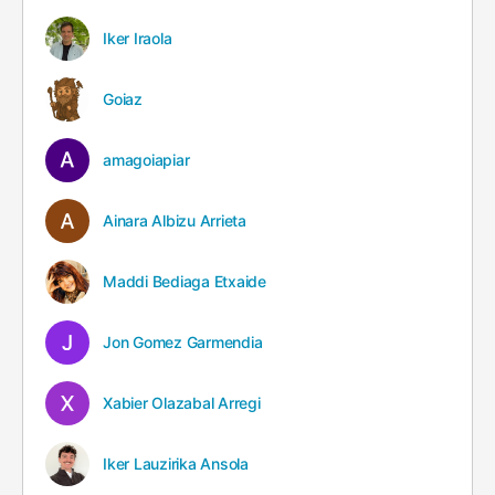
Iker Iraola
Goiaz
amagoiapiar
Ainara Albizu Arrieta
Maddi Bediaga Etxaide
Jon Gomez Garmendia
Xabier Olazabal Arregi
Iker Lauzirika Ansola