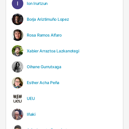
Ion Irurtzun
Borja Ariztimuño Lopez
Rosa Ramos Alfaro
Xabier Arraztoa Lazkanotegi
Oihane Gurrutxaga
Esther Acha Peña
UEU
Iñaki