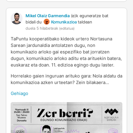
Mikel Olaiz Garmendia
(e)k eguneratze bat
bidali du
Komunikazioa
taldean
duela 5 hilabeteak
(editatua)
TaPuntu kooperatibako kideok urtero Nortasuna
Sarean jardunaldia antolatzen dugu, non
komunikazio arloko gai espezifiko bat jorratzen
dugun, komunikazio arloko aditu eta arituekin batera,
euskaraz eta doan. 11. edizioa egingo dugu laster.
Horrelako gaien inguruan arituko gara: Nola aldatu da
komunikazioa azken urteetan? Zein bilakaera…
Gehiago