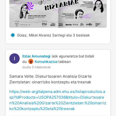
Goiaz, Mikel Alvarez Sarriegi eta 3 besteak
Itziar Amunategi
(e)k eguneratze bat bidali
du
Komunikazioa
taldean
duela 5 hilabeteak
Samara Velte: Diskurtsoaren Analisia Gizarte
Zientzietan: oinarrizko kontzeptu eta tresnak
https://web-argitalpena.adm.ehu.es/listaproductos.a
sp?IdProducts=USOPA257036&titulo=Diskurtsoare
n%20Analisia%20Gizarte%20Zientzietan:%20oinarriz
ko%20kontzeptu%20eta%20tresnak