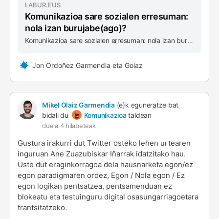
LABUR.EUS
Komunikazioa sare sozialen erresuman:
nola izan burujabe(ago)?
Komunikazioa sare sozialen erresuman: nola izan burujabe(ago)?
Jon Ordoñez Garmendia eta Goiaz
Mikel Olaiz Garmendia
(e)k eguneratze bat
bidali du
Komunikazioa
taldean
duela 4 hilabeteak
Gustura irakurri dut Twitter osteko lehen urtearen
inguruan Ane Zuazubiskar Iñarrak idatzitako hau.
Uste dut eraginkorragoa dela hausnarketa egon/ez
egon paradigmaren ordez, Egon / Nola egon / Ez
egon logikan pentsatzea, pentsamenduan ez
blokeatu eta testuinguru digital osasungarriagoetara
trantsitatzeko.