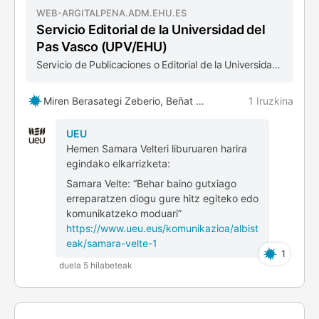
WEB-ARGITALPENA.ADM.EHU.ES
Servicio Editorial de la Universidad del
Pas Vasco (UPV/EHU)
Servicio de Publicaciones o Editorial de la Universidad del Pa
1 Iruzkina
Miren Berasategi Zeberio, Beñat Irasuegi Ibarra eta 2 besteak
UEU
Hemen Samara Velteri liburuaren harira
egindako elkarrizketa:
Samara Velte: “Behar baino gutxiago
erreparatzen diogu gure hitz egiteko edo
komunikatzeko moduari”
https://www.ueu.eus/komunikazioa/albist
eak/samara-velte-1
1
duela 5 hilabeteak