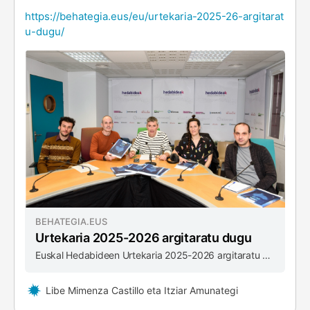
https://behategia.eus/eu/urtekaria-2025-26-argitarat
u-dugu/
BEHATEGIA.EUS
Urtekaria 2025-2026 argitaratu dugu
Euskal Hedabideen Urtekaria 2025-2026 argitaratu du Behategiak, eta aurten aurkezpena Euskal Irratien egoitzan egin du, Uztaritzen. Euskal irratiek presentzia nabarmena dute aurtengo alean. Azken urtean emandako urratsak (irratien elkartea indartzen, webguneak berritzen, estrategia digitala diseinatzen…) eta DAB+ sistemaren aurrean daukaten …
Libe Mimenza Castillo eta Itziar Amunategi