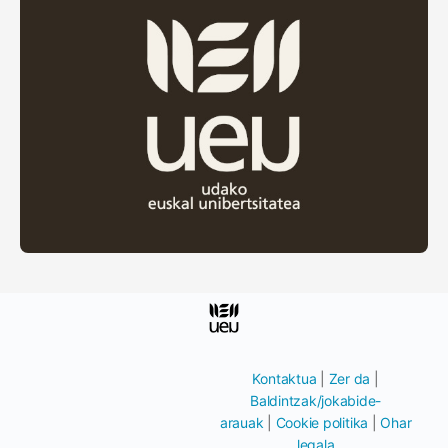
Kontaktua
|
Zer da
|
Baldintzak/jokabide-
arauak
|
Cookie politika
|
Ohar
legala