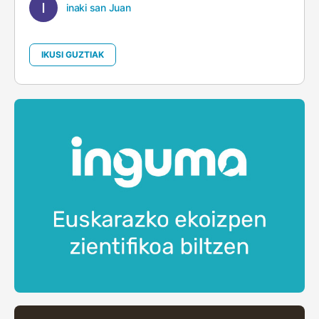
inaki san Juan
IKUSI GUZTIAK