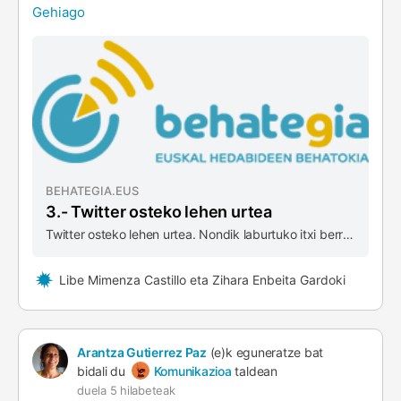
Gehiago
BEHATEGIA.EUS
3.- Twitter osteko lehen urtea
Twitter osteko lehen urtea. Nondik laburtuko itxi berri dugun 2025 hau, eta kolpe bakarrean hala utzi dut esaldia. T.O. lehen urtea beraz. (Urtea hasterako utzia zuten hainbatek ordurako X izena zuen sare soziala, baina utziko al didazue aitzakia horri heltzen). …
Libe Mimenza Castillo eta Zihara Enbeita Gardoki
Arantza Gutierrez Paz
(e)k eguneratze bat
bidali du
Komunikazioa
taldean
duela 5 hilabeteak