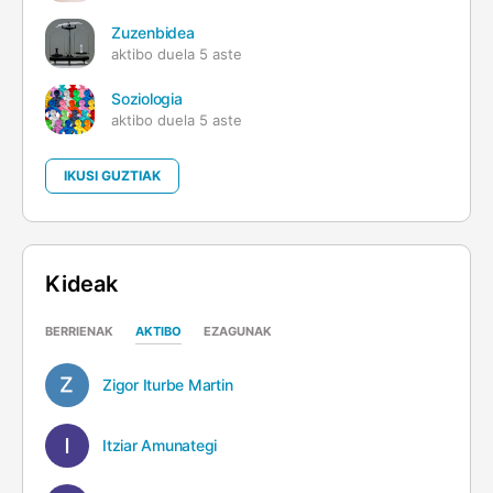
Zuzenbidea
aktibo duela 5 aste
Soziologia
aktibo duela 5 aste
IKUSI GUZTIAK
Kideak
BERRIENAK
AKTIBO
EZAGUNAK
Zigor Iturbe Martin
Itziar Amunategi