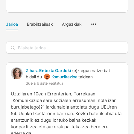
Menuaren
Jarioa
Erabiltzaileak
Argazkiak
elementuak
Bilaketa-
jarioa…
Zihara Enbeita Gardoki
(e)k eguneratze bat
bidali du
Komunikazioa
taldean
duela 6 aste
(editatua)
Uztailaren 10ean Errenterian, Torrekuan,
“Komunikazioa sare sozialen erresuman: nola izan
burujabe(ago)?” jardunaldia antolatu dugu UEUren
54. Udako Ikastaroen barruan. Kezka batetik abiatuta,
erantzunik ez dugu lortuko baina kezkak
konpartitzea eta aukerak partekatzea bera ere
ederra da.