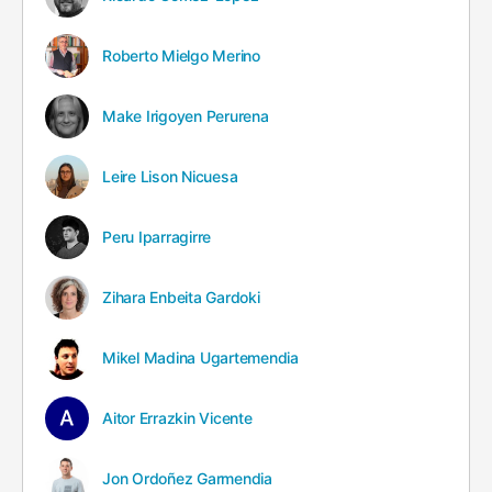
Roberto Mielgo Merino
Make Irigoyen Perurena
Leire Lison Nicuesa
Peru Iparragirre
Zihara Enbeita Gardoki
Mikel Madina Ugartemendia
Aitor Errazkin Vicente
Jon Ordoñez Garmendia