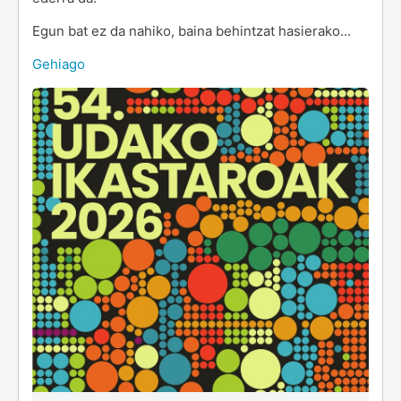
Egun bat ez da nahiko, baina behintzat hasierako…
Gehiago