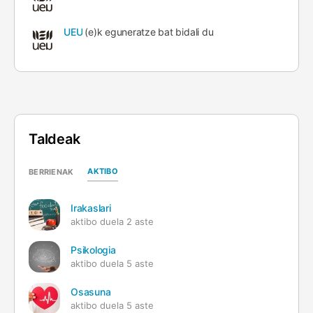
UEU
(e)k eguneratze bat bidali du
Taldeak
AKTIBO
BERRIENAK
Irakaslari
aktibo duela 2 aste
Psikologia
aktibo duela 5 aste
Osasuna
aktibo duela 5 aste