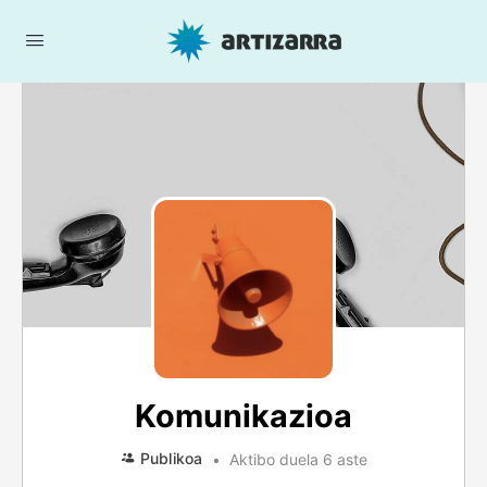
Komunikazioa
Publikoa
Aktibo duela 6 aste