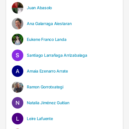
Juan Abasolo
Ana Galarraga Aiestaran
Eukene Franco Landa
Santiago Larrañaga Arrizabalaga
Amaia Ezenarro Arrate
Ramon Gorrotxategi
Natalia Jiménez Guitian
Leire Lafuente