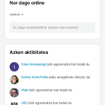
Nor dago online
SAREAN
0
Ez dago erabiltzailerik sarean une honetan
Azken aktibitatea
Itziar Amunategi
(e)k eguneratze bat bidali du
Esther Acha Peña
aditu erregistratu bihurtu da
Iñaki
(e)k eguneratze bat bidali du
UEU
(e)k eguneratze bat bidali du