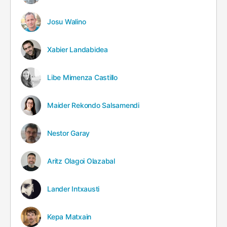
Josu Walino
Xabier Landabidea
Libe Mimenza Castillo
Maider Rekondo Salsamendi
Nestor Garay
Aritz Olagoi Olazabal
Lander Intxausti
Kepa Matxain