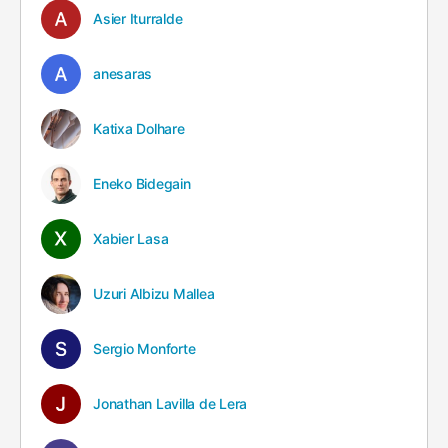
Asier Iturralde
anesaras
Katixa Dolhare
Eneko Bidegain
Xabier Lasa
Uzuri Albizu Mallea
Sergio Monforte
Jonathan Lavilla de Lera