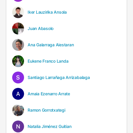
Iker Lauzirika Ansola
Juan Abasolo
Ana Galarraga Aiestaran
Eukene Franco Landa
Santiago Larrañaga Arrizabalaga
Amaia Ezenarro Arrate
Ramon Gorrotxategi
Natalia Jiménez Guitian