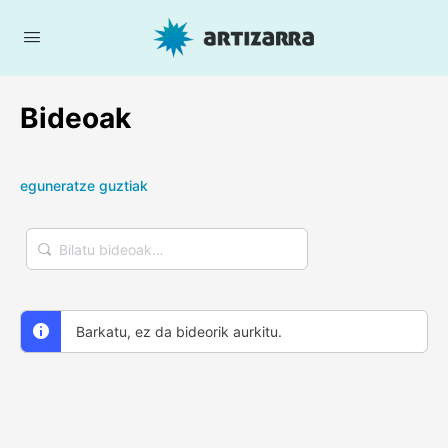
Bideoak
eguneratze guztiak
Bilatu
bideoak…
Barkatu, ez da bideorik aurkitu.