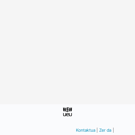
Kontaktua
|
Zer da
|